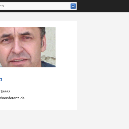
t
815668
hansferenz.de